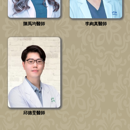
陳禹均醫師
李絢真醫師
邱德旻醫師