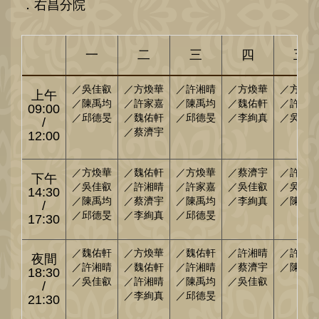
．右昌分院
一
二
三
四
五
／吳佳叡
／方煥華
／許湘晴
／方煥華
／方煥
上午
／陳禹均
／許家嘉
／陳禹均
／魏佑軒
／許湘
09:00
／邱德旻
／魏佑軒
／邱德旻
／李絢真
／吳佳
/
／蔡濟宇
12:00
／方煥華
／魏佑軒
／方煥華
／蔡濟宇
／許湘
下午
／吳佳叡
／許湘晴
／許家嘉
／吳佳叡
／吳佳
14:30
／陳禹均
／蔡濟宇
／陳禹均
／李絢真
／陳禹
/
／邱德旻
／李絢真
／邱德旻
17:30
／魏佑軒
／方煥華
／魏佑軒
／許湘晴
／許湘
夜間
／許湘晴
／魏佑軒
／許湘晴
／蔡濟宇
／陳禹
18:30
／吳佳叡
／許湘晴
／陳禹均
／吳佳叡
/
／李絢真
／邱德旻
21:30