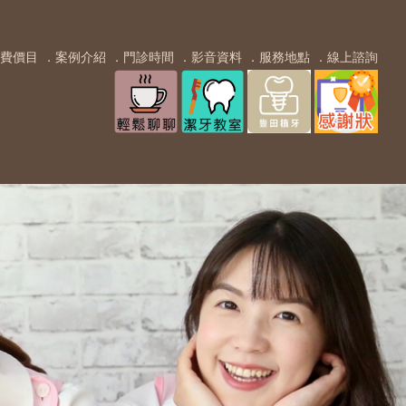
費價目
．案例介紹
．門診時間
．影音資料
．服務地點
．線上諮詢