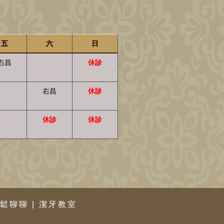
五
六
日
右昌
休診
右昌
休診
休診
休診
鬆聊聊
|
潔牙教室