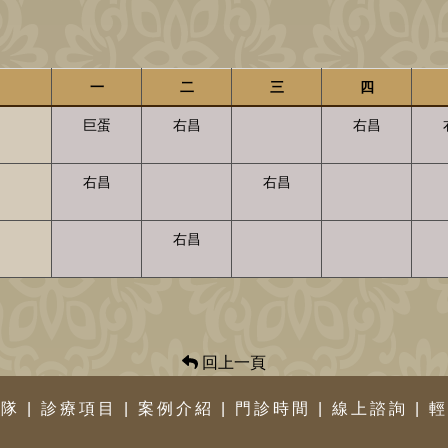
一
二
三
四
巨蛋
右昌
右昌
右昌
右昌
右昌
回上一頁
團隊
|
診療項目
|
案例介紹
|
門診時間
|
線上諮詢
|
輕