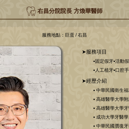
右昌分院院長 方煥華醫師
服務地點：巨蛋 / 右昌
➤服務項目
▪固定假牙▪活動
▪人工植牙▪口腔
➤經歷介紹
▪ 中華民國衛生
▪ 高雄醫學大學
▪ 高雄醫學大學
▪ 成功大學牙醫
▪ 中華民國贋復