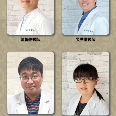
陳梅信醫師
吳季徽醫師