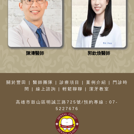
陳濤醫師
郭欽煥醫師
關於豐田
|
醫師團隊
|
診療項目
|
案例介紹
|
門診時
間
|
線上諮詢
|
輕鬆聊聊
|
潔牙教室
高雄市鼓山區明誠三路725號/預約專線：07-
5227676