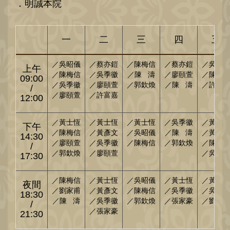
．明誠本院
一
二
三
四
五
／吳昭儀
／蔡亦鎧
／陳梅信
／蔡亦鎧
／吳昭
上午
／陳梅信
／吳季徽
／陳 濤
／廖頤萱
／陳梅
09:00
／吳季徽
／廖頤萱
／郭欽煥
／陳 濤
／許富
/
／廖頤萱
／許富嘉
12:00
／黃士恆
／黃士恆
／黃士恆
／吳季徽
／黃士
下午
／陳梅信
／黃彥文
／吳昭儀
／陳 濤
／黃彥
14:30
／廖頤萱
／吳季徽
／陳梅信
／郭欽煥
／陳梅
/
／郭欽煥
／廖頤萱
／吳季
17:30
／陳梅信
／黃士恆
／吳昭儀
／黃士恆
／黃彥
夜間
／劉家甫
／黃彥文
／陳梅信
／吳季徽
／吳昭
18:30
／陳 濤
／吳季徽
／郭欽煥
／張家豪
／劉家
/
／張家豪
21:30