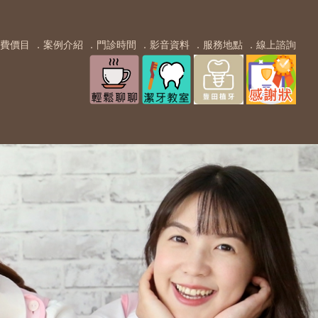
費價目
．案例介紹
．門診時間
．影音資料
．服務地點
．線上諮詢