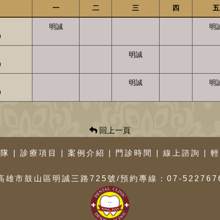
一
二
三
四
五
明誠
明
0
明誠
0
明誠
明
0
回上一頁
團隊
|
診療項目
|
案例介紹
|
門診時間
|
線上諮詢
|
輕
高雄市鼓山區明誠三路725號/預約專線：07-522767