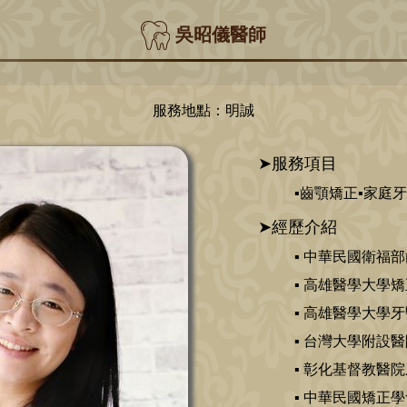
吳昭儀醫師
服務地點：明誠
➤服務項目
▪齒顎矯正▪家庭
➤經歷介紹
▪ 中華民國衛福
▪ 高雄醫學大學
▪ 高雄醫學大學
▪ 台灣大學附設
▪ 彰化基督教醫
▪ 中華民國矯正