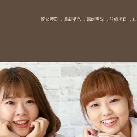
．關於豐田
．最新消息
．醫師團隊
．診療項目
．自