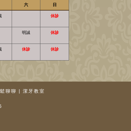
六
日
誠
休診
明誠
休診
誠
休診
休診
鬆聊聊
|
潔牙教室
6