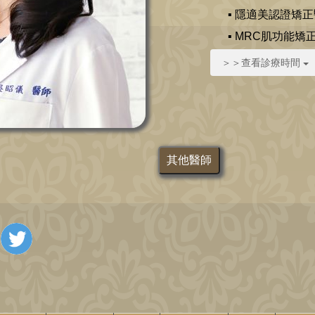
▪ 隱適美認證矯
▪ MRC肌功能矯
＞＞查看診療時間
其他醫師