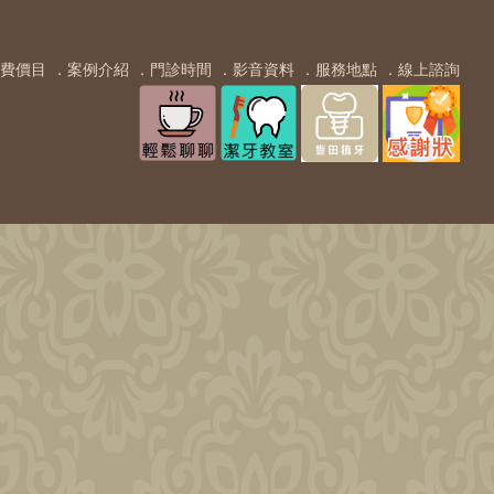
費價目
．案例介紹
．門診時間
．影音資料
．服務地點
．線上諮詢