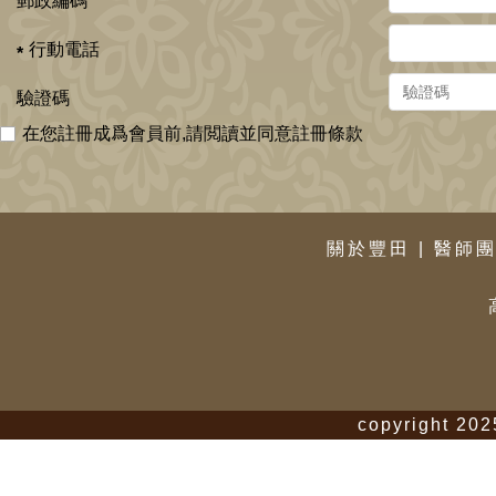
郵政編碼
行動電話
驗證碼
在您註冊成爲會員前,請閲讀並同意註冊條款
關於豐田
|
醫師
copyright 202