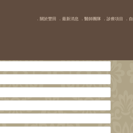
．關於豐田
．最新消息
．醫師團隊
．診療項目
．自