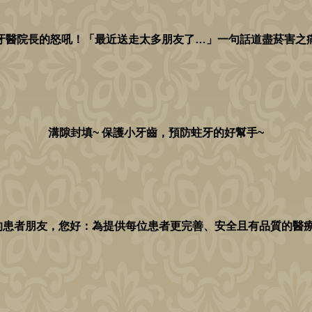
牙醫院長的怒吼！「最近送走太多朋友了…」一句話道盡菸害之
溝隙封填~ 保護小牙齒，預防蛀牙的好幫手~
的患者朋友，您好：為提供每位患者更完善、安全且有品質的醫療