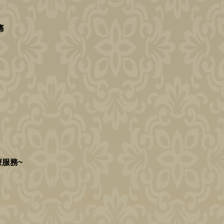
痛
服務~