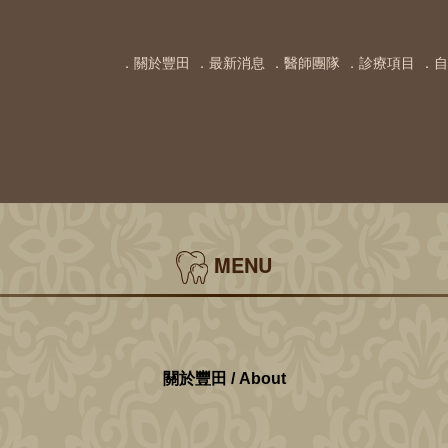
．關於豐田
．最新消息
．醫師團隊
．診療項目
．自
MENU
關於豐田 / About