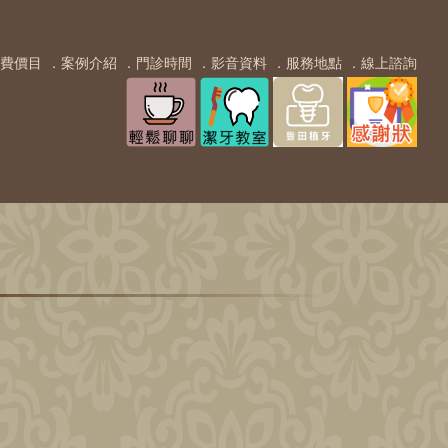
費價目
．案例介紹
．門診時間
．影音資料
．服務地點
．線上諮詢