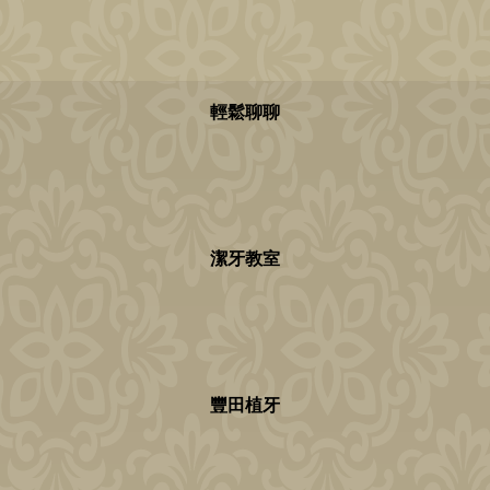
輕鬆聊聊
潔牙教室
豐田植牙