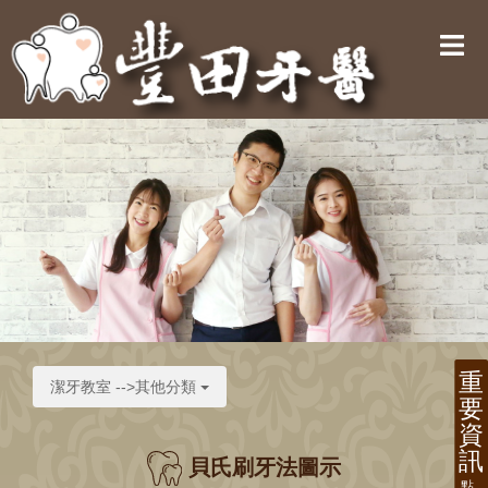
潔牙教室 -->其他分類
貝氏刷牙法圖示