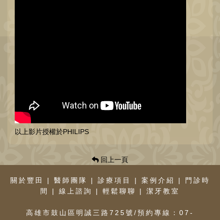
以上影片授權於PHILIPS
回上一頁
關於豐田
|
醫師團隊
|
診療項目
|
案例介紹
|
門診時
間
|
線上諮詢
|
輕鬆聊聊
|
潔牙教室
高雄市鼓山區明誠三路725號/預約專線：07-