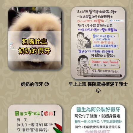
奶奶的假牙 🙂
早上上班 醫院電梯擠滿了護士
🙂