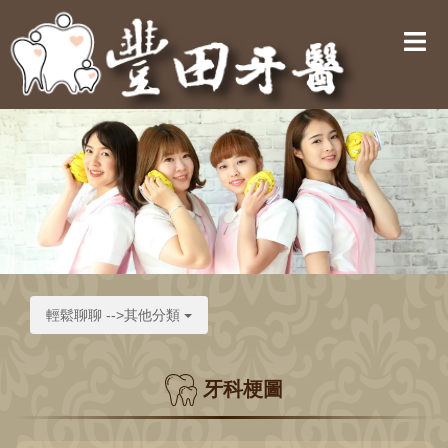
輕鬆聊聊 -->其他分類
牙科梗圖