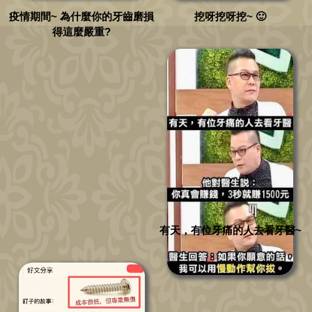
疫情期間~ 為什麼你的牙齒磨損
挖呀挖呀挖~ 🙂
得這麼嚴重?
有天，有位牙痛的人去看牙醫~