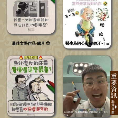
最佳文學作品-歲月 🙂
醫生為阿公裝完假牙~ ha