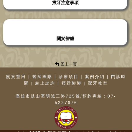
拔牙注意事項
關於智齒
回上一頁
關於豐田
|
醫師團隊
|
診療項目
|
案例介紹
|
門診時
間
|
線上諮詢
|
輕鬆聊聊
|
潔牙教室
高雄市鼓山區明誠三路725號/預約專線：07-
5227676