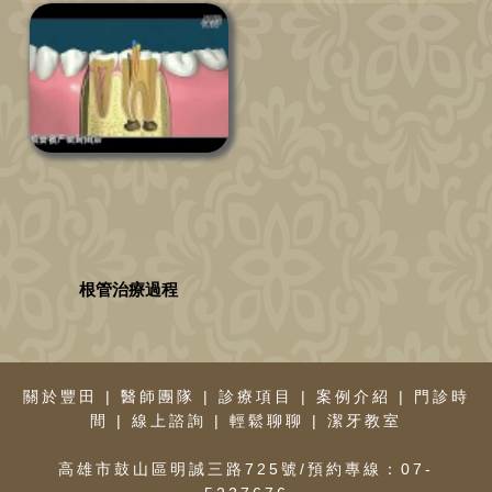
根管治療過程
關於豐田
|
醫師團隊
|
診療項目
|
案例介紹
|
門診時
間
|
線上諮詢
|
輕鬆聊聊
|
潔牙教室
高雄市鼓山區明誠三路725號/預約專線：07-