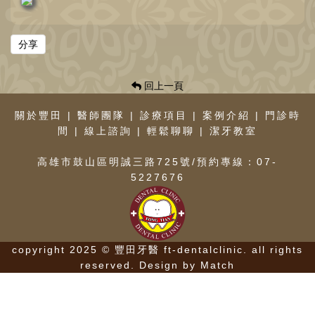
分享
回上一頁
關於豐田
|
醫師團隊
|
診療項目
|
案例介紹
|
門診時
間
|
線上諮詢
|
輕鬆聊聊
|
潔牙教室
高雄市鼓山區明誠三路725號/預約專線：07-
5227676
copyright 2025 © 豐田牙醫 ft-dentalclinic. all rights
reserved.
Design by Match