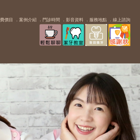
費價目
．案例介紹
．門診時間
．影音資料
．服務地點
．線上諮詢