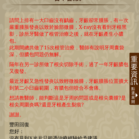
請問上排有一大臼齒沒有齲齒，牙齦卻常腫脹，有一次
嚴重腫脹發炎以致於臉部微腫，X-ray沒有看到牙根黑
影，診所牙醫做了根管治療之後，就在牙齦產生小膿
包。
此期間總共做了15次根管治療，醫師有說明牙周囊袋
深，但膿包問題仍無解。
隔年在另一診所做了根尖切除手術，過了一年牙齦膿包
又復發。
最近牙齦又急性發炎以致輕微臉腫，牙齦腫脹位置擴大
到第二小臼齒範圍，有膿包但咬合不會痛。
想請教醫師，能判斷這是牙周的問題或是根尖囊腫?是
根尖周圍炎嗎?還是牙根產生裂痕?
謝謝。
豐田回復
您好：
沒有見到X光片只能憑治療經驗給予建議