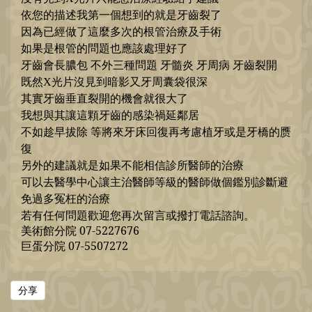
依您的描述我第一個想到的就是牙齒裂了
因為已經做了這麼多次的根管治療及手術
如果是根管的問題也應該處理好了
牙齒會長膿包 不外三種問題 牙髓炎 牙周病 牙齒裂開
既然X光片沒見到暗影又牙周囊袋很深
其實牙齒垂直裂開的機會就很大了
我想與其讓這顆牙齒的感染禍延鄰居
不如趁早拔除 等將來牙床回復再考慮植牙或是牙橋的赝
復
另外的建議就是如果不能相信診所醫師的治療
可以去醫學中心讓主治醫師等級的醫師做個鑑別診斷避
免過多冤枉的治療
若
有
任何問題歡迎您再次留
言或撥打電話諮詢
。
美術館分院 07-5227676
巨蛋分院 07-5507272
分享