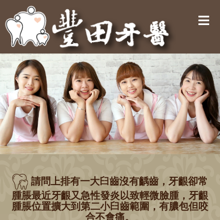
請問上排有一大臼齒沒有齲齒，牙齦卻常
腫脹最近牙齦又急性發炎以致輕微臉腫，牙齦
腫脹位置擴大到第二小臼齒範圍，有膿包但咬
合不會痛。