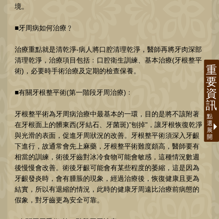
境。
■牙周病如何治療﹖
治療重點就是清乾淨-病人將口腔清理乾淨，醫師再將牙肉深部
清理乾淨，治療項目包括﹕口腔衛生訓練、基本治療(牙根整平
術)，必要時手術治療及定期的檢查保養。
■有關牙根整平術(第一階段牙周治療)﹕
牙根整平術為牙周病治療中最基本的一環，目的是將不該附著
在牙根面上的髒東西(牙結石、牙菌斑)"刨掉"，讓牙根恢復乾淨
與光滑的表面，促進牙周狀況的改善。牙根整平術須深入牙齦
下進行，故通常會先上麻藥，牙根整平術難度頗高，醫師要有
相當的訓練，術後牙齒對冰冷食物可能會敏感，這種情況數週
後慢慢會改善。術後牙齦可能會有某些程度的萎縮，這是因為
牙齦發炎時，會有腫脹的現象，經過治療後，恢復健康且更為
結實，所以有退縮的情況，此時的健康牙周遠比治療前病態的
假象，對牙齒更為安全可靠。