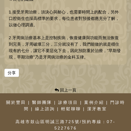
1.接受牙周治療，須決心與耐心，也需要時間上的配合，另外
口腔衛生也採高標準的要求，每位患者對預後都應充分了解，
以做心理調適。
2.牙周病治療基本上是控制疾病，恢復健康與功能而無法恢復
到完美，牙周破壞三分，三分就沒有了，我們能做的就是穩住
現有的七分，讓它不要惡化下去，因此預防重於治療，"早期發
現，早期治療"乃是牙周病治療的金科玉律。
分享
回上一頁
關於豐田
|
醫師團隊
|
診療項目
|
案例介紹
|
門診時
間
|
線上諮詢
|
輕鬆聊聊
|
潔牙教室
高雄市鼓山區明誠三路725號/預約專線：07-
5227676