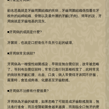
顧名思義就是牙齒周圍組織的疾病，牙齒周圍組織係指覆在牙
根外的結締組織、骨骼以及最外層的牙齦(牙肉)。簡單的說，牙
周病就是牙齒地基的流失。
■牙周病的成因是什麼?
牙菌斑，也就是口腔衛生不良所引起的破壞。
■牙周病常見病狀?
牙周病為一種慢性細菌感染，早期並無自覺症狀，故常被忽略
了。等到有自覺症狀時，常常已進行到某種程度了，此時常見
的病狀有牙齦紅腫、出血、口臭，病人常覺得牙床悶不舒服，
嚴重時，會造成疼痛、化膿甚至牙齒動搖。
■牙周病不治療有什麼後果?
牙周病為牙齒的破壞，如果忽略了可能造成牙齒動搖脫落，無
法進行進食，而且侵襲範圍會越來越廣，而面臨全口無牙的窘