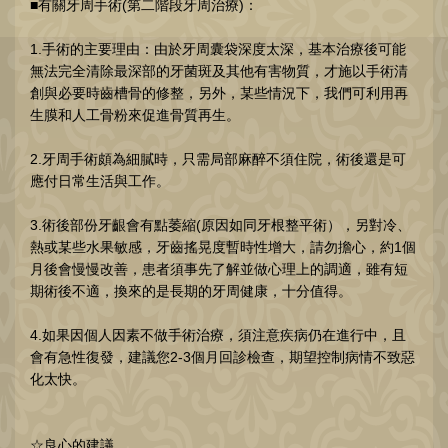
■有關牙周手術(第二階段牙周治療)：
1.手術的主要理由：由於牙周囊袋深度太深，基本治療後可能
無法完全清除最深部的牙菌斑及其他有害物質，才施以手術清
創與必要時齒槽骨的修整，另外，某些情況下，我們可利用再
生膜和人工骨粉來促進骨質再生。
2.牙周手術頗為細膩時，只需局部麻醉不須住院，術後還是可
應付日常生活與工作。
3.術後部份牙齦會有點萎縮(原因如同牙根整平術），另對冷、
熱或某些水果敏感，牙齒搖晃度暫時性增大，請勿擔心，約1個
月後會慢慢改善，患者須事先了解並做心理上的調適，雖有短
期術後不適，換來的是長期的牙周健康，十分值得。
4.如果因個人因素不做手術治療，須注意疾病仍在進行中，且
會有急性復發，建議您2-3個月回診檢查，期望控制病情不致惡
化太快。
☆良心的建議